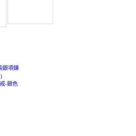
5純銀項鍊
)
戒-銀色