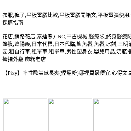
衣服,褲子,平板電腦比較,平板電腦開箱文,平板電腦使用
採購指南
花店,網路花店,泰迪熊,CNC,中古機械,醫療險,終身醫療險
熱膜,遮陽簾,日本代標,日本代購,旗魚鬆,魚鬆,冰餅,三明
園,租自行車,租單車,租單車,男性塑身衣,嬰兒用品,奶瓶
拇指外翻,麻糬老店
【Pixy】率性歐美感長夾(煙燻粉)哪裡買最便宜.心得文.