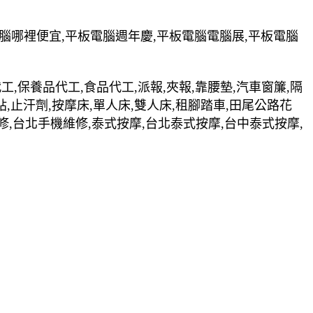
電腦哪裡便宜,平板電腦週年慶,平板電腦電腦展,平板電腦
裝代工,保養品代工,食品代工,派報,夾報,靠腰墊,汽車窗簾,隔
貼,止汗劑,按摩床,單人床,雙人床,租腳踏車,田尾公路花
修,台北手機維修,泰式按摩,台北泰式按摩,台中泰式按摩,