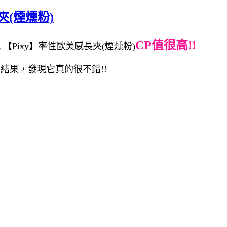
夾(煙燻粉)
CP值很高!!
【Pixy】率性歐美感長夾(煙燻粉)
的結果，發現它真的很不錯!!