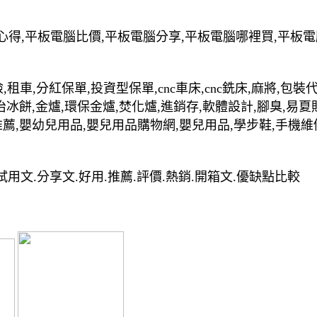
心得,平板電腦比價,平板電腦分享,平板電腦哪裡買,平板
,租車,分紅保單,投資型保單,cnc車床,cnc銑床,麻將,包
治冰餅,金爐,環保金爐,焚化爐,進銷存,軟體設計,腳臭,易夏
推薦,嬰幼兒用品,嬰兒用品購物網,嬰兒用品,學步鞋,手機維
試用文.分享文.好用.推薦.評價.熱銷.開箱文.優缺點比較