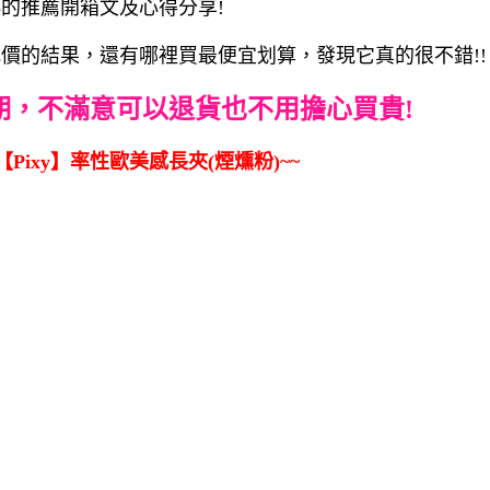
)的推薦開箱文及心得分享!
跟比價的結果，還有哪裡買最便宜划算，發現它真的很不錯!!
期，不滿意可以退貨也不用擔心買貴!
Pixy】率性歐美感長夾(煙燻粉)~~