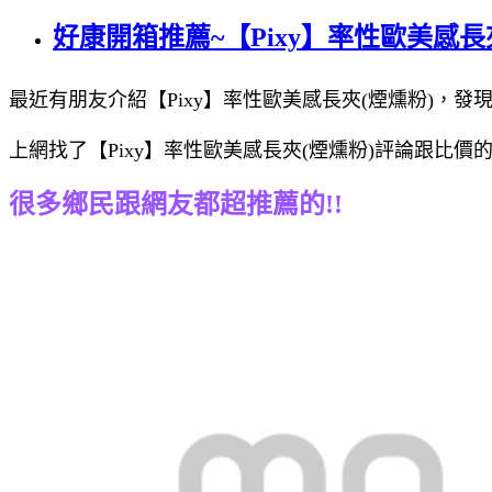
好康開箱推薦~【Pixy】率性歐美感長
最近有朋友介紹【Pixy】率性歐美感長夾(煙燻粉)，發現 
上網找了【Pixy】率性歐美感長夾(煙燻粉)評論跟比價
很多鄉民跟網友都超推薦的!!