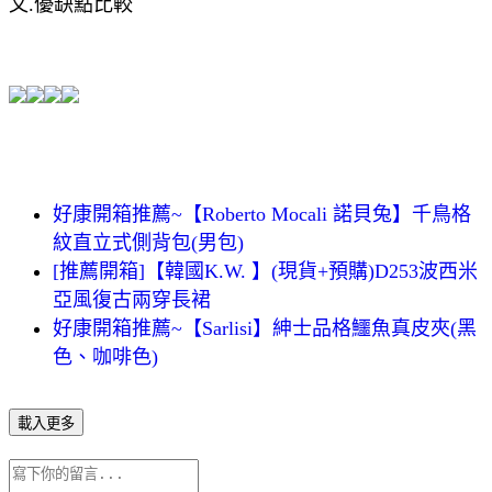
文.優缺點比較
好康開箱推薦~【Roberto Mocali 諾貝兔】千鳥格
紋直立式側背包(男包)
[推薦開箱]【韓國K.W. 】(現貨+預購)D253波西米
亞風復古兩穿長裙
好康開箱推薦~【Sarlisi】紳士品格鱷魚真皮夾(黑
色、咖啡色)
載入更多