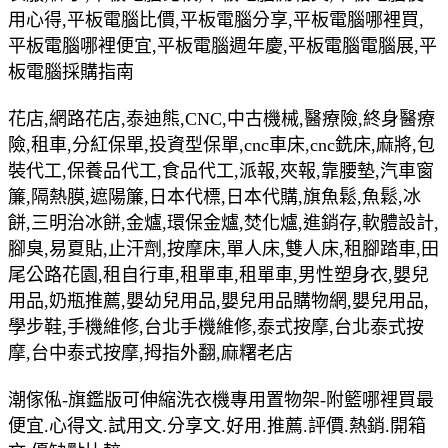
用心得,平板電腦比價,平板電腦分享,平板電腦哪裡買,
平板電腦哪裡便宜,平板電腦週年慶,平板電腦電腦展,平
板電腦採購指南
花店,網路花店,泰迪熊,CNC,中古機械,醫療險,終身醫療
險,租車,分紅保單,投資型保單,cnc車床,cnc銑床,麻將,包
裝代工,保養品代工,食品代工,派報,夾報,靠腰墊,汽車窗
簾,隔熱膜,遮陽簾,日本代標,日本代購,旗魚鬆,魚鬆,冰
餅,三明治冰餅,金爐,環保金爐,焚化爐,進銷存,軟體設計,
腳臭,易夏貼,止汗劑,按摩床,單人床,雙人床,租腳踏車,田
尾公路花園,租自行車,租單車,租單車,男性塑身衣,嬰兒
用品,奶瓶推薦,嬰幼兒用品,嬰兒用品購物網,嬰兒用品,
學步鞋,手機維修,台北手機維修,泰式按摩,台北泰式按
摩,台中泰式按摩,拇指外翻,麻糬老店
潮傢俬-旗鑑版可伸縮洗衣機專用置物架-附籃哪裡買最
便宜.心得文.試用文.分享文.好用.推薦.評價.熱銷.開箱