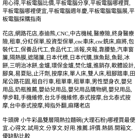
用心得,平板電腦比價,平板電腦分享,平板電腦哪裡買,
平板電腦哪裡便宜,平板電腦週年慶,平板電腦電腦展,平
板電腦採購指南
花店,網路花店,泰迪熊,CNC,中古機械,醫療險,終身醫療
險,租車,分紅保單,投資型保單,cnc車床,cnc銑床,麻將,包
裝代工,保養品代工,食品代工,派報,夾報,靠腰墊,汽車窗
簾,隔熱膜,遮陽簾,日本代標,日本代購,旗魚鬆,魚鬆,冰
餅,三明治冰餅,金爐,環保金爐,焚化爐,進銷存,軟體設計,
腳臭,易夏貼,止汗劑,按摩床,單人床,雙人床,租腳踏車,田
尾公路花園,租自行車,租單車,租單車,男性塑身衣,嬰兒
用品,奶瓶推薦,嬰幼兒用品,嬰兒用品購物網,嬰兒用品,
學步鞋,手機維修,台北手機維修,泰式按摩,台北泰式按
摩,台中泰式按摩,拇指外翻,麻糬老店
牛頭牌 小牛彩晶雙層隔熱拉麵碗(大理石粉)哪裡買最便
宜.心得文.試用文.分享文.好用.推薦.評價.熱銷.開箱文.
優缺點比較