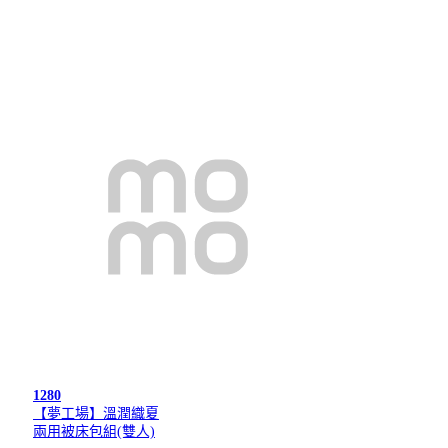
1280
【夢工場】溫潤織夏
兩用被床包組(雙人)