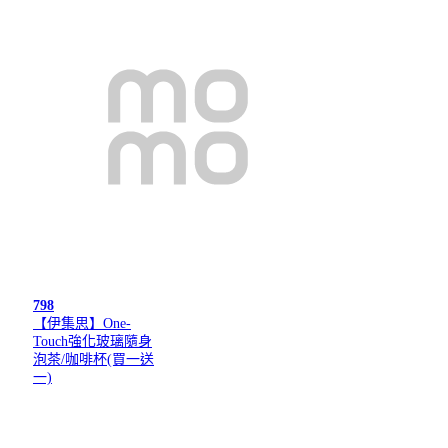
798
【伊集思】One-
Touch強化玻璃隨身
泡茶/咖啡杯(買一送
一)