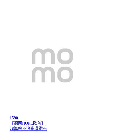
1590
【德國HOPE歐普】
超導熱不沾彩漾鑽石