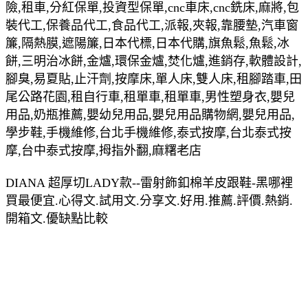
險,租車,分紅保單,投資型保單,cnc車床,cnc銑床,麻將,包
裝代工,保養品代工,食品代工,派報,夾報,靠腰墊,汽車窗
簾,隔熱膜,遮陽簾,日本代標,日本代購,旗魚鬆,魚鬆,冰
餅,三明治冰餅,金爐,環保金爐,焚化爐,進銷存,軟體設計,
腳臭,易夏貼,止汗劑,按摩床,單人床,雙人床,租腳踏車,田
尾公路花園,租自行車,租單車,租單車,男性塑身衣,嬰兒
用品,奶瓶推薦,嬰幼兒用品,嬰兒用品購物網,嬰兒用品,
學步鞋,手機維修,台北手機維修,泰式按摩,台北泰式按
摩,台中泰式按摩,拇指外翻,麻糬老店
DIANA 超厚切LADY款--雷射飾釦棉羊皮跟鞋-黑哪裡
買最便宜.心得文.試用文.分享文.好用.推薦.評價.熱銷.
開箱文.優缺點比較