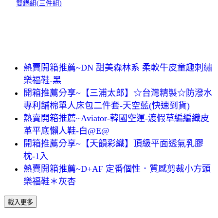
雙鍋組(三件組)
熱賣開箱推薦~DN 甜美森林系 柔軟牛皮童趣刺繡
樂福鞋-黑
開箱推薦分享~【三浦太郎】☆台灣精製☆防潑水
專利舖棉單人床包二件套-天空藍(快速到貨)
熱賣開箱推薦~Aviator-韓國空運-渡假草編編織皮
革平底懶人鞋-白@E@
開箱推薦分享~【天韻彩織】頂級平面透氣乳膠
枕-1入
熱賣開箱推薦~D+AF 定番個性．質感剪裁小方頭
樂福鞋＊灰杏
載入更多