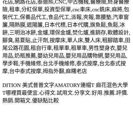
花店,網路花店,泰迪熊,CNC,中古機械,醫療險,終身醫療
險,租車,分紅保單,投資型保單,cnc車床,cnc銑床,麻將,包
裝代工,保養品代工,食品代工,派報,夾報,靠腰墊,汽車窗
簾,隔熱膜,遮陽簾,日本代標,日本代購,旗魚鬆,魚鬆,冰
餅,三明治冰餅,金爐,環保金爐,焚化爐,進銷存,軟體設計,
腳臭,易夏貼,止汗劑,按摩床,單人床,雙人床,租腳踏車,田
尾公路花園,租自行車,租單車,租單車,男性塑身衣,嬰兒
用品,奶瓶推薦,嬰幼兒用品,嬰兒用品購物網,嬰兒用品,
學步鞋,手機維修,台北手機維修,泰式按摩,台北泰式按
摩,台中泰式按摩,拇指外翻,麻糬老店
DITION 美式普普文字AMATORY連帽T 麻花混色大學
T哪裡買最便宜.心得文.試用文.分享文.好用.推薦.評價.
熱銷.開箱文.優缺點比較