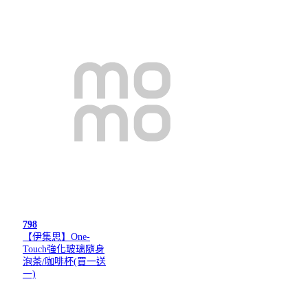
798
【伊集思】One-
Touch強化玻璃隨身
泡茶/咖啡杯(買一送
一)