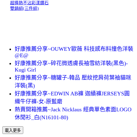
超導熱不沾彩漾鑽石
雙鍋組(三件組)
好康推薦分享~OUWEY歐薇 科技感布料撞色洋裝
@E@
好康推薦分享~碎花微透膚長袖雪紡洋裝(黑色)-
Kugi Girl
好康推薦分享~糖罐子-韓品 壓紋挖肩荷葉袖貓咪
洋裝(黑)
好康推薦分享~EDWIN AB褲 迦績褲JERSEYS圓
織牛仔褲-女-原藍磨
熱賣開箱推薦~Jack Nicklaus 經典單色素面LOGO
休閒衫_白(N16101-80)
載入更多