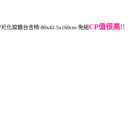
CP值很高!!
妝鏡台含椅-80x42.5x160cm-免組