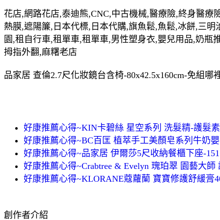
花店,網路花店,泰迪熊,CNC,中古機械,醫療險,終身醫療險
熱膜,遮陽簾,日本代標,日本代購,旗魚鬆,魚鬆,冰餅,三明
園,租自行車,租單車,租單車,男性塑身衣,嬰兒用品,奶瓶
拇指外翻,麻糬老店
品家居 查倫2.7尺化妝鏡台含椅-80x42.5x160cm-
好康推薦心得~KIN卡碧絲 星空系列 洗髮精-護髮素60
好康推薦心得~BC百匡 植萃手工美顏皂系列牛奶嬰
好康推薦心得~品家居 伊爾莎5尺收納餐櫃下座-151.5x
好康推薦心得~Crabtree & Evelyn 瑰珀翠 園藝大師 
好康推薦心得~KLORANE蔻蘿蘭 寶寶修護舒緩膏40
創作者介紹