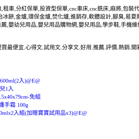
,租車,分紅保單,投資型保單,cnc車床,cnc銑床,麻將,包
治冰餅,金爐,環保金爐,焚化爐,進銷存,軟體設計,腳臭,易夏
推薦,嬰幼兒用品,嬰兒用品購物網,嬰兒用品,學步鞋,手機維
免組哪裡買最便宜.心得文.試用文.分享文.好用.推薦.評價.熱銷.
0ml(2入)@E@
兒1入
40x79cm-免組
護手霜 100g
mlx2入組(加贈寶寶試用品x3)@E@